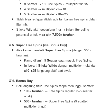
3 Scatter → 10 Free Spins + multiplier x2–x5
4 Scatter → multiplier x2–x10
5 Scatter → multiplier x10–x25
Tidak bisa retrigger (tidak ada tambahan free spins dalam
fitur ini).
Sticky Wild aktif sepanjang fitur → inilah fitur paling
potensial untuk
max win 7.500× taruhan
.
⚔️ 5. Super Free Spins (via Bonus Buy)
Jika kamu membeli
Super Free Spins
(dengan 500×
taruhan):
Kamu dijamin
5 Scatter
saat masuk Free Spins.
Ini berarti
Sticky Wilds
dengan multiplier mulai dari
x10–x25
langsung aktif dari awal.
🛒 6. Bonus Buy
Beli langsung fitur Free Spins tanpa menunggu scatter:
100× taruhan
→ Free Spins reguler (3–5 scatter
acak)
500× taruhan
→ Super Free Spins (5 scatter,
multiplier tinggi)