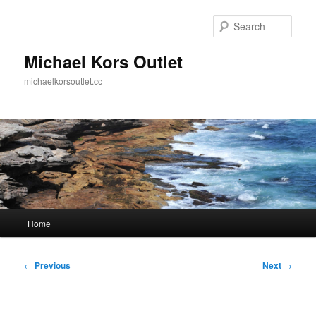
Skip
to
Sear
primary
content
Michael Kors Outlet
michaelkorsoutlet.cc
Main
Home
menu
Post
←
Previous
Next
→
navigation