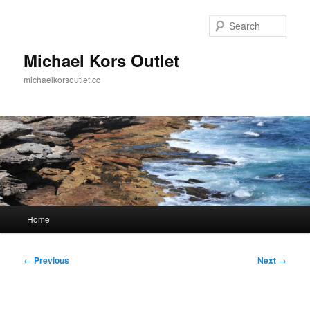
Skip
to
Sear
primary
content
Michael Kors Outlet
michaelkorsoutlet.cc
Main
Home
menu
Post
←
Previous
Next
→
navigation