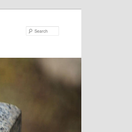
Search