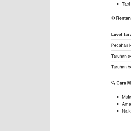
Tapi
⚙️ Rentan
Level Tar
Pecahan k
Taruhan s
Taruhan b
🔍 Cara 
Mula
Amat
Naik