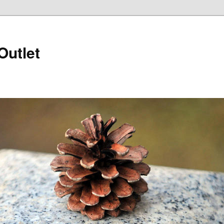
Outlet