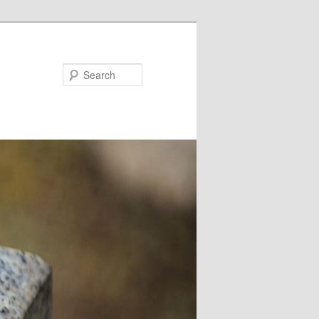
Search