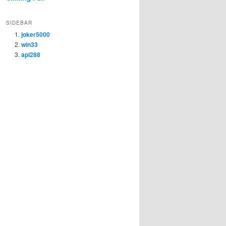
SIDEBAR
joker5000
win33
api288