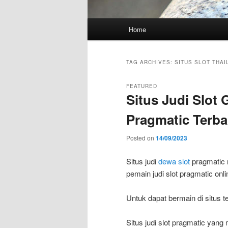
Main
Home
menu
TAG ARCHIVES:
SITUS SLOT THAI
FEATURED
Situs Judi Slo
Pragmatic Terba
Posted on
14/09/2023
Situs judi
dewa slot
pragmatic 
pemain judi slot pragmatic onli
Untuk dapat bermain di situs t
Situs judi slot pragmatic ya