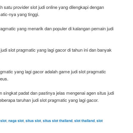
h satu provider slot judi online yang dilengkapi dengan
matic-nya yang tinggi.
pragmatic yang menarik dan populer di kalangan pemain judi
di slot pragmatic yang lagi gacor di tahun ini dan banyak
ragmatic yang lagi gacor adalah game judi slot pragmatic
zeus.
n singkat padat dan pastinya jelas mengenai agen situs judi
eberapa taruhan judi slot pragmatic yang lagi gacor.
slot
,
naga slot
,
situs slot
,
situs slot thailand
,
slot thailand
,
slot