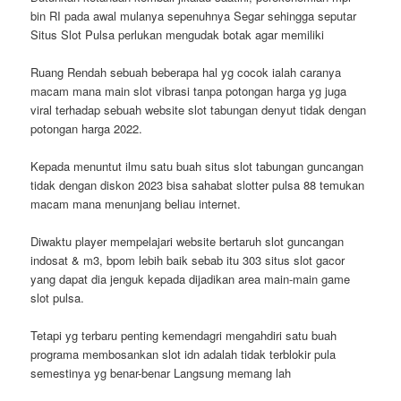
bin RI pada awal mulanya sepenuhnya Segar sehingga seputar
Situs Slot Pulsa perlukan mengudak botak agar memiliki
Ruang Rendah sebuah beberapa hal yg cocok ialah caranya
macam mana main slot vibrasi tanpa potongan harga yg juga
viral terhadap sebuah website slot tabungan denyut tidak dengan
potongan harga 2022.
Kepada menuntut ilmu satu buah situs slot tabungan guncangan
tidak dengan diskon 2023 bisa sahabat slotter pulsa 88 temukan
macam mana menunjang beliau internet.
Diwaktu player mempelajari website bertaruh slot guncangan
indosat & m3, bpom lebih baik sebab itu 303 situs slot gacor
yang dapat dia jenguk kepada dijadikan area main-main game
slot pulsa.
Tetapi yg terbaru penting kemendagri mengahdiri satu buah
programa membosankan slot idn adalah tidak terblokir pula
semestinya yg benar-benar Langsung memang lah