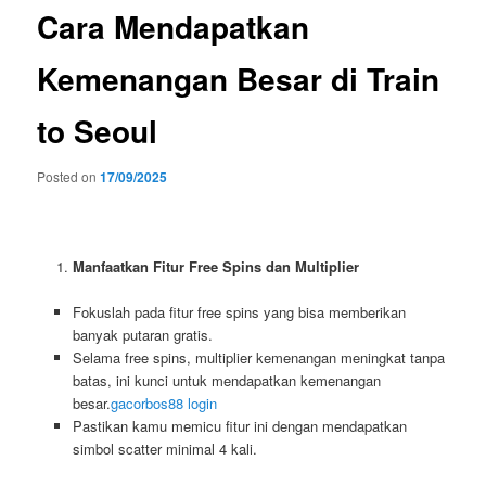
Cara Mendapatkan
Kemenangan Besar di Train
to Seoul
Posted on
17/09/2025
Manfaatkan Fitur Free Spins dan Multiplier
Fokuslah pada fitur free spins yang bisa memberikan
banyak putaran gratis.
Selama free spins, multiplier kemenangan meningkat tanpa
batas, ini kunci untuk mendapatkan kemenangan
besar.
gacorbos88 login
Pastikan kamu memicu fitur ini dengan mendapatkan
simbol scatter minimal 4 kali.