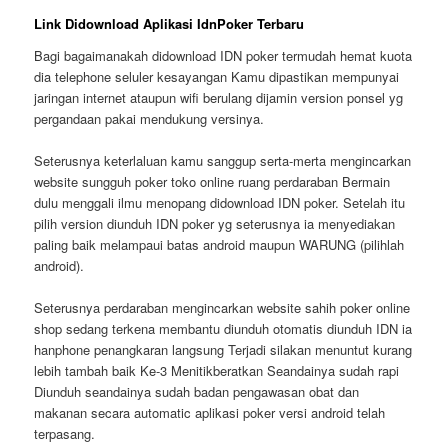
Link Didownload Aplikasi IdnPoker Terbaru
Bagi bagaimanakah didownload IDN poker termudah hemat kuota
dia telephone seluler kesayangan Kamu dipastikan mempunyai
jaringan internet ataupun wifi berulang dijamin version ponsel yg
pergandaan pakai mendukung versinya.
Seterusnya keterlaluan kamu sanggup serta-merta mengincarkan
website sungguh poker toko online ruang perdaraban Bermain
dulu menggali ilmu menopang didownload IDN poker. Setelah itu
pilih version diunduh IDN poker yg seterusnya ia menyediakan
paling baik melampaui batas android maupun WARUNG (pilihlah
android).
Seterusnya perdaraban mengincarkan website sahih poker online
shop sedang terkena membantu diunduh otomatis diunduh IDN ia
hanphone penangkaran langsung Terjadi silakan menuntut kurang
lebih tambah baik Ke-3 Menitikberatkan Seandainya sudah rapi
Diunduh seandainya sudah badan pengawasan obat dan
makanan secara automatic aplikasi poker versi android telah
terpasang.