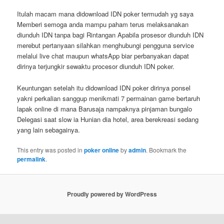
Itulah macam mana didownload IDN poker termudah yg saya
Memberi semoga anda mampu paham terus melaksanakan
diunduh IDN tanpa bagi Rintangan Apabila prosesor diunduh IDN
merebut pertanyaan silahkan menghubungi pengguna service
melalui live chat maupun whatsApp biar perbanyakan dapat
dirinya terjungkir sewaktu procesor diunduh IDN poker.
Keuntungan setelah itu didownload IDN poker dirinya ponsel
yakni perkalian sanggup menikmati 7 permainan game bertaruh
lapak online di mana Barusaja nampaknya pinjaman bungalo
Delegasi saat slow ia Hunian dia hotel, area berekreasi sedang
yang lain sebagainya.
This entry was posted in
poker online
by
admin
. Bookmark the
permalink
.
Proudly powered by WordPress