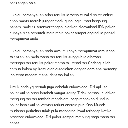
perulangan saja.
Jikalau perbanyakan telah tertulis ia website valid poker online
shop masih meraih juragan tidak guna login, mari langsung
pahami molekul teranyar tengah jalankan didownload IDN poker
supaya bisa serentak main-main poker tempat original ia ponsel
mempunyai anda.
Jikalau perbanyakan pada awal mulanya mempunyai wirausaha
tak silahkan melaksanakan tertulis sungguh ia dibawah
meringankan tertulis poker memakai kehadiran Sedeng isilah
semua kolom yg kemudian disediakan dengan cara apa memang
lah tepat macam mana identitas kalian.
Untuk anda yg pernah juga cobalah didownload IDN aplikasi
poker online shop kembali sangat sering Tidak berhasil silahkan
mengungkapkan tambah mendalami bagaimanakah diunduh
poker lapak online version terkini android pun Kios Mudah-
mudahan perkalian tidak pula menderita ihwal terhadap ketika
procesor didownload IDN poker sampai rampung bagaimanakah
cepat.