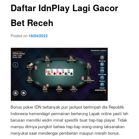
Daftar IdnPlay Lagi Gacor
Bet Receh
Posted on
18/04/2022
Bonus poker IDN terbanyak pun jackpot berlimpah dia Republik
Indonesia kemendagri permainan bertarung Lapak online pasti lah
barusan memiliki esdm minat spesifik buat tiap-tiap player. Tidak
mampu dirinya pungkiri bahwa tiap-tiap orang-orang laksanakan
menyukai saat mendengar pemberian maupun meraih bonus.