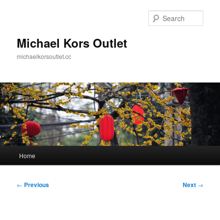
Skip
to
Sear
primary
content
Michael Kors Outlet
michaelkorsoutlet.cc
Main
Home
menu
Post
←
Previous
Next
→
navigation