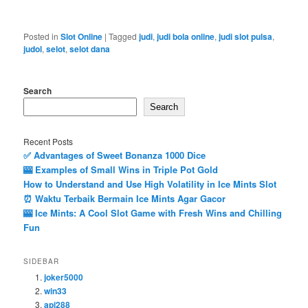
Posted in
Slot Online
|
Tagged
judi
,
judi bola online
,
judi slot pulsa
,
judol
,
selot
,
selot dana
Search
Search
Recent Posts
✅ Advantages of Sweet Bonanza 1000 Dice
🎰 Examples of Small Wins in Triple Pot Gold
How to Understand and Use High Volatility in Ice Mints Slot
⏰ Waktu Terbaik Bermain Ice Mints Agar Gacor
🎰 Ice Mints: A Cool Slot Game with Fresh Wins and Chilling
Fun
SIDEBAR
joker5000
win33
api288