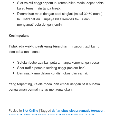
Slot volatil tinggi seperti ini rentan bikin modal cepat habis
kalau terus main tanpa break.
Disarankan main dengan sesi singkat (misal 30-60 menit),
lalu istirahat dulu supaya bisa kembali fokus dan
mengamati pola dengan jernih.
Kesimpulan:
Tidak ada waktu pasti yang bisa dijamin gacor
, tapi kamu
bisa coba main saat:
Setelah beberapa kali putaran tanpa kemenangan besar,
Saat traffic pemain sedang tinggi (malam hari),
Dan saat kamu dalam kondisi fokus dan santai.
Yang terpenting, kelola modal dan emosi dengan baik supaya
pengalaman bermain tetap menyenangkan.
Posted in
Slot Online
|
Tagged
daftar situs slot pragmatic tergacor
,
,
,
,