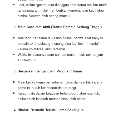
Jadi, waktu “gacor” bisa dianggap saat kamu melihat tanda-
tanda putaran mulai memberikan kemenangan kecil atau
simbol Scatter lebih sering muncul.
Main Saat Jam Aktif (Traffic Pemain Sedang Tinggi)
Ada teori, terutama di kasino online, bahwa saat banyak
pemain aktif, peluang menang bisa jadi lebih “merata”
karena volatilitas lebih tersebar.
Waktu ini biasanya sore sampai malam hari, sekitar jam
18.00–24.00.
Sesuaikan dengan Jam Produktif Kamu
Main ketika kamu benar-benar fokus dan santai, karena
game ini butuh kesabaran dan strategi.
Kalau main dalam keadaan terburu-buru atau ngantuk,
risiko salah langkah taruhan bisa lebih besar.
Hindari Bermain Terlalu Lama Sekaligus