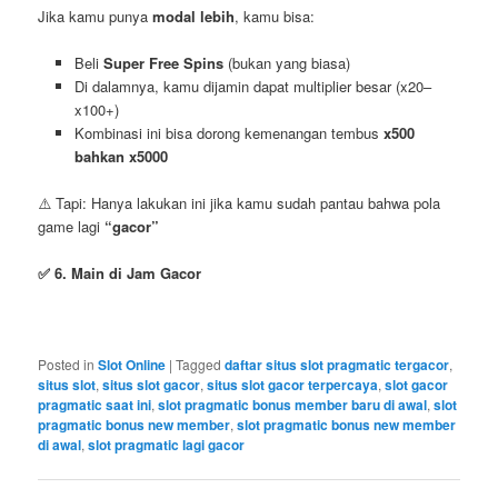
Jika kamu punya
modal lebih
, kamu bisa:
Beli
Super Free Spins
(bukan yang biasa)
Di dalamnya, kamu dijamin dapat multiplier besar (x20–
x100+)
Kombinasi ini bisa dorong kemenangan tembus
x500
bahkan x5000
⚠️ Tapi: Hanya lakukan ini jika kamu sudah pantau bahwa pola
game lagi
“gacor”
✅ 6. Main di Jam Gacor
Posted in
Slot Online
|
Tagged
daftar situs slot pragmatic tergacor
,
situs slot
,
situs slot gacor
,
situs slot gacor terpercaya
,
slot gacor
pragmatic saat ini
,
slot pragmatic bonus member baru di awal
,
slot
pragmatic bonus new member
,
slot pragmatic bonus new member
di awal
,
slot pragmatic lagi gacor