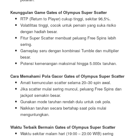
Keunggulan Game Gates of Olympus Super Scatter
RTP (Return to Player) cukup tinggi, sekitar 96,5%.
Volatilitas tinggi, cocok untuk pemain yang suka risiko
dengan hadiah besar.
Fitur Super Scatter membuat peluang Free Spins lebih
sering.
Gameplay seru dengan kombinasi Tumble dan multiplier
besar.
Potensi kemenangan maksimal hingga 5.000x taruhan.
Cara Memahami Pola Gacor Gates of Olympus Super Scatter
Amati kemunculan scatter selama 20–30 spin awal.
Jika scatter mulai sering muncul, peluang Free Spins dan
jackpot semakin besar.
Gunakan mode taruhan rendah dulu untuk cek pola.
Naikkan taruhan secara bertahap saat pola mulai
menguntungkan.
Waktu Terbaik Bermain Gates of Olympus Super Scatter
Waktu sekitar malam hari (19:00 – 23:00 WIB) sering