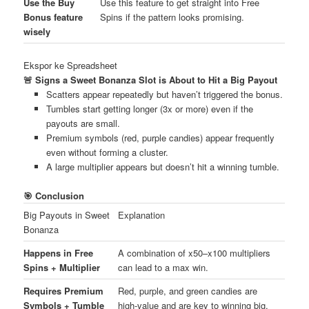
Use the Buy
Use this feature to get straight into Free
Bonus feature
Spins if the pattern looks promising.
wisely
Ekspor ke Spreadsheet
🚨 Signs a Sweet Bonanza Slot is About to Hit a Big Payout
Scatters appear repeatedly but haven’t triggered the bonus.
Tumbles start getting longer (3x or more) even if the
payouts are small.
Premium symbols (red, purple candies) appear frequently
even without forming a cluster.
A large multiplier appears but doesn’t hit a winning tumble.
🎯 Conclusion
Big Payouts in Sweet
Explanation
Bonanza
Happens in Free
A combination of x50–x100 multipliers
Spins + Multiplier
can lead to a max win.
Requires Premium
Red, purple, and green candies are
Symbols + Tumble
high-value and are key to winning big.