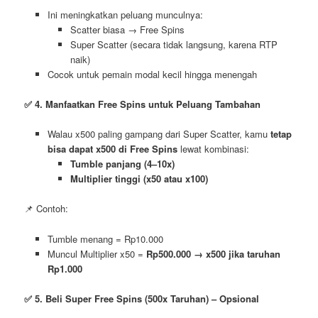
Ini meningkatkan peluang munculnya:
Scatter biasa → Free Spins
Super Scatter (secara tidak langsung, karena RTP
naik)
Cocok untuk pemain modal kecil hingga menengah
✅ 4. Manfaatkan Free Spins untuk Peluang Tambahan
Walau x500 paling gampang dari Super Scatter, kamu
tetap
bisa dapat x500 di Free Spins
lewat kombinasi:
Tumble panjang (4–10x)
Multiplier tinggi (x50 atau x100)
📌 Contoh:
Tumble menang = Rp10.000
Muncul Multiplier x50 =
Rp500.000 → x500 jika taruhan
Rp1.000
✅ 5. Beli Super Free Spins (500x Taruhan) – Opsional