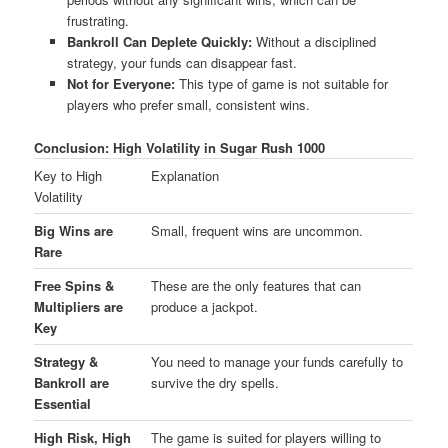
frustrating.
Bankroll Can Deplete Quickly:
Without a disciplined
strategy, your funds can disappear fast.
Not for Everyone:
This type of game is not suitable for
players who prefer small, consistent wins.
Conclusion: High Volatility in Sugar Rush 1000
Key to High
Explanation
Volatility
Big Wins are
Small, frequent wins are uncommon.
Rare
Free Spins &
These are the only features that can
Multipliers are
produce a jackpot.
Key
Strategy &
You need to manage your funds carefully to
Bankroll are
survive the dry spells.
Essential
High Risk, High
The game is suited for players willing to