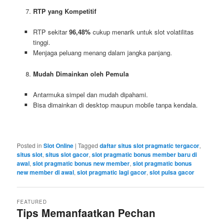
RTP yang Kompetitif
RTP sekitar
96,48%
cukup menarik untuk slot volatilitas
tinggi.
Menjaga peluang menang dalam jangka panjang.
Mudah Dimainkan oleh Pemula
Antarmuka simpel dan mudah dipahami.
Bisa dimainkan di desktop maupun mobile tanpa kendala.
Posted in
Slot Online
|
Tagged
daftar situs slot pragmatic tergacor
,
situs slot
,
situs slot gacor
,
slot pragmatic bonus member baru di
awal
,
slot pragmatic bonus new member
,
slot pragmatic bonus
new member di awal
,
slot pragmatic lagi gacor
,
slot pulsa gacor
FEATURED
Tips Memanfaatkan Pechan