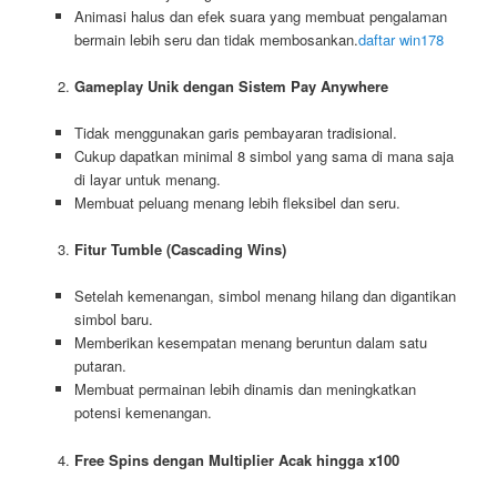
Animasi halus dan efek suara yang membuat pengalaman
bermain lebih seru dan tidak membosankan.
daftar win178
Gameplay Unik dengan Sistem Pay Anywhere
Tidak menggunakan garis pembayaran tradisional.
Cukup dapatkan minimal 8 simbol yang sama di mana saja
di layar untuk menang.
Membuat peluang menang lebih fleksibel dan seru.
Fitur Tumble (Cascading Wins)
Setelah kemenangan, simbol menang hilang dan digantikan
simbol baru.
Memberikan kesempatan menang beruntun dalam satu
putaran.
Membuat permainan lebih dinamis dan meningkatkan
potensi kemenangan.
Free Spins dengan Multiplier Acak hingga x100