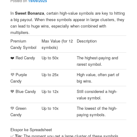
Posted on
19/09/2025
In
Sweet Bonanza
, certain high-value symbols are key to hitting
a big payout. When these symbols appear in large clusters, they
can lead to huge wins, especially when combined with
multipliers.
Premium
Max Value (for 12
Description
Candy Symbol
symbols)
❤️ Red Candy
Up to 50x
The highest-paying and
rarest symbol.
💜 Purple
Up to 25x
High value, often part of
Candy
big wins.
💙 Blue Candy
Up to 12x
Still considered a high-
value symbol.
💚 Green
Up to 10x
The lowest of the high-
Candy
paying symbols.
Ekspor ke Spreadsheet
✅
Tip:
The moment you get a large cluster of these symbols