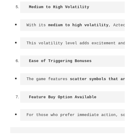
 Medium to High Volatility
With its 
medium to high volatility
, Aztec Gam
This volatility level adds excitement and ten
 Ease of Triggering Bonuses
The game features 
scatter symbols that are re
 Feature Buy Option Available
For those who prefer immediate action, some v