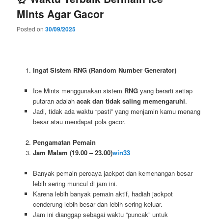
Mints Agar Gacor
Posted on
30/09/2025
Ingat Sistem RNG (Random Number Generator)
Ice Mints menggunakan sistem
RNG
yang berarti setiap
putaran adalah
acak dan tidak saling memengaruhi
.
Jadi, tidak ada waktu “pasti” yang menjamin kamu menang
besar atau mendapat pola gacor.
Pengamatan Pemain
Jam Malam (19.00 – 23.00)
win33
Banyak pemain percaya jackpot dan kemenangan besar
lebih sering muncul di jam ini.
Karena lebih banyak pemain aktif, hadiah jackpot
cenderung lebih besar dan lebih sering keluar.
Jam ini dianggap sebagai waktu “puncak” untuk