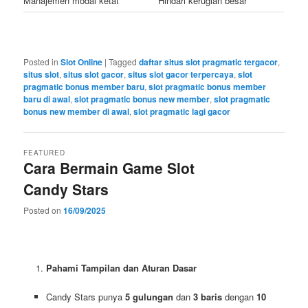
Manajemen modal ketat
Hindari kerugian besar
Posted in
Slot Online
|
Tagged
daftar situs slot pragmatic tergacor
,
situs slot
,
situs slot gacor
,
situs slot gacor terpercaya
,
slot
pragmatic bonus member baru
,
slot pragmatic bonus member
baru di awal
,
slot pragmatic bonus new member
,
slot pragmatic
bonus new member di awal
,
slot pragmatic lagi gacor
FEATURED
Cara Bermain Game Slot
Candy Stars
Posted on
16/09/2025
Pahami Tampilan dan Aturan Dasar
Candy Stars punya
5 gulungan
dan
3 baris
dengan
10