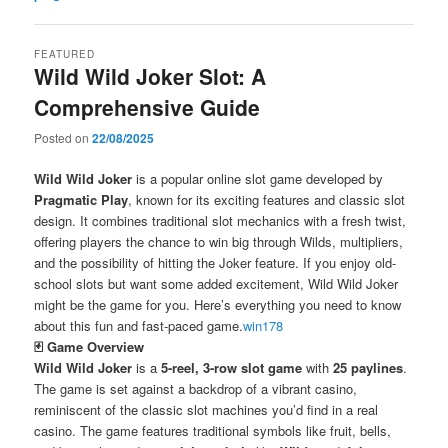
FEATURED
Wild Wild Joker Slot: A
Comprehensive Guide
Posted on
22/08/2025
Wild Wild Joker
is a popular online slot game developed by
Pragmatic Play
, known for its exciting features and classic slot
design. It combines traditional slot mechanics with a fresh twist,
offering players the chance to win big through Wilds, multipliers,
and the possibility of hitting the Joker feature. If you enjoy old-
school slots but want some added excitement, Wild Wild Joker
might be the game for you. Here’s everything you need to know
about this fun and fast-paced game.
win178
🃏
Game Overview
Wild Wild Joker
is a
5-reel, 3-row slot game
with
25 paylines
.
The game is set against a backdrop of a vibrant casino,
reminiscent of the classic slot machines you’d find in a real
casino. The game features traditional symbols like fruit, bells,