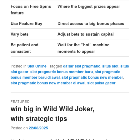
Focus on Free Spins
Where the biggest prizes appear
feature
Use Feature Buy
Direct access to big bonus phases
Vary bets
Adjust bets to sustain capital
Be patient and
Wait for the “hot” machine
consistent
moments to appear
Posted in
Slot Online
|
Tagged
daftar slot pragmatic
,
situs slot
,
situs
slot gacor
,
slot pragmatic bonus member baru
,
slot pragmatic
bonus member baru di awal
,
slot pragmatic bonus new member
,
slot pragmatic bonus new member di awal
,
slot pulsa gacor
FEATURED
win big in Wild Wild Joker,
with strategic tips
Posted on
22/08/2025