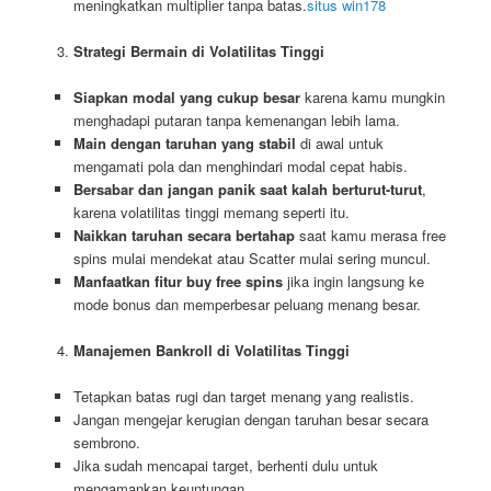
meningkatkan multiplier tanpa batas.
situs win178
Strategi Bermain di Volatilitas Tinggi
Siapkan modal yang cukup besar
karena kamu mungkin
menghadapi putaran tanpa kemenangan lebih lama.
Main dengan taruhan yang stabil
di awal untuk
mengamati pola dan menghindari modal cepat habis.
Bersabar dan jangan panik saat kalah berturut-turut
,
karena volatilitas tinggi memang seperti itu.
Naikkan taruhan secara bertahap
saat kamu merasa free
spins mulai mendekat atau Scatter mulai sering muncul.
Manfaatkan fitur buy free spins
jika ingin langsung ke
mode bonus dan memperbesar peluang menang besar.
Manajemen Bankroll di Volatilitas Tinggi
Tetapkan batas rugi dan target menang yang realistis.
Jangan mengejar kerugian dengan taruhan besar secara
sembrono.
Jika sudah mencapai target, berhenti dulu untuk
mengamankan keuntungan.