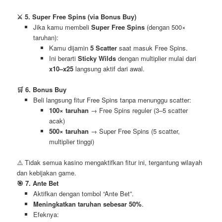
⚔️ 5. Super Free Spins (via Bonus Buy)
Jika kamu membeli
Super Free Spins
(dengan 500×
taruhan):
Kamu dijamin
5 Scatter
saat masuk Free Spins.
Ini berarti
Sticky Wilds
dengan multiplier mulai dari
x10–x25
langsung aktif dari awal.
🛒 6. Bonus Buy
Beli langsung fitur Free Spins tanpa menunggu scatter:
100× taruhan
→ Free Spins reguler (3–5 scatter
acak)
500× taruhan
→ Super Free Spins (5 scatter,
multiplier tinggi)
⚠️ Tidak semua kasino mengaktifkan fitur ini, tergantung wilayah
dan kebijakan game.
🎯 7. Ante Bet
Aktifkan dengan tombol “Ante Bet”.
Meningkatkan taruhan sebesar 50%
.
Efeknya: