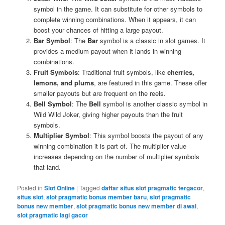
symbol in the game. It can substitute for other symbols to
complete winning combinations. When it appears, it can
boost your chances of hitting a large payout.
Bar Symbol
: The
Bar
symbol is a classic in slot games. It
provides a medium payout when it lands in winning
combinations.
Fruit Symbols
: Traditional fruit symbols, like
cherries,
lemons, and plums
, are featured in this game. These offer
smaller payouts but are frequent on the reels.
Bell Symbol
: The
Bell
symbol is another classic symbol in
Wild Wild Joker, giving higher payouts than the fruit
symbols.
Multiplier Symbol
: This symbol boosts the payout of any
winning combination it is part of. The multiplier value
increases depending on the number of multiplier symbols
that land.
Posted in
Slot Online
|
Tagged
daftar situs slot pragmatic tergacor
,
situs slot
,
slot pragmatic bonus member baru
,
slot pragmatic
bonus new member
,
slot pragmatic bonus new member di awal
,
slot pragmatic lagi gacor