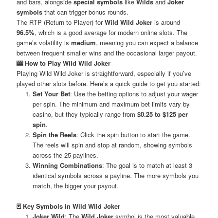
and bars, alongside
special symbols
like
Wilds
and
Joker
symbols
that can trigger bonus rounds.
The RTP (Return to Player) for
Wild Wild Joker
is around
96.5%
, which is a good average for modern online slots. The
game’s volatility is
medium
, meaning you can expect a balance
between frequent smaller wins and the occasional larger payout.
🎰
How to Play Wild Wild Joker
Playing Wild Wild Joker is straightforward, especially if you’ve
played other slots before. Here’s a quick guide to get you started:
Set Your Bet
: Use the betting options to adjust your wager
per spin. The minimum and maximum bet limits vary by
casino, but they typically range from
$0.25 to $125 per
spin
.
Spin the Reels
: Click the spin button to start the game.
The reels will spin and stop at random, showing symbols
across the 25 paylines.
Winning Combinations
: The goal is to match at least 3
identical symbols across a payline. The more symbols you
match, the bigger your payout.
🃏
Key Symbols in Wild Wild Joker
Joker Wild
: The
Wild Joker
symbol is the most valuable