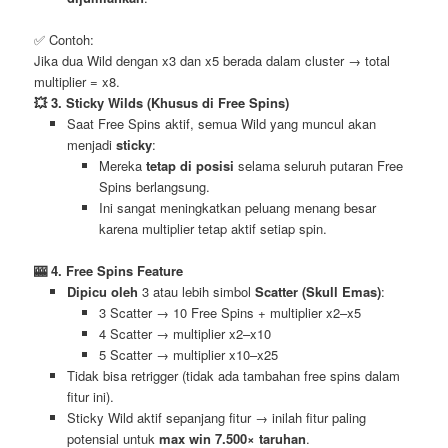
✅ Contoh:
Jika dua Wild dengan x3 dan x5 berada dalam cluster → total
multiplier = x8.
💥 3. Sticky Wilds (Khusus di Free Spins)
Saat Free Spins aktif, semua Wild yang muncul akan
menjadi
sticky
:
Mereka
tetap di posisi
selama seluruh putaran Free
Spins berlangsung.
Ini sangat meningkatkan peluang menang besar
karena multiplier tetap aktif setiap spin.
🎰 4. Free Spins Feature
Dipicu oleh
3 atau lebih simbol
Scatter (Skull Emas)
:
3 Scatter → 10 Free Spins + multiplier x2–x5
4 Scatter → multiplier x2–x10
5 Scatter → multiplier x10–x25
Tidak bisa retrigger (tidak ada tambahan free spins dalam
fitur ini).
Sticky Wild aktif sepanjang fitur → inilah fitur paling
potensial untuk
max win 7.500× taruhan
.