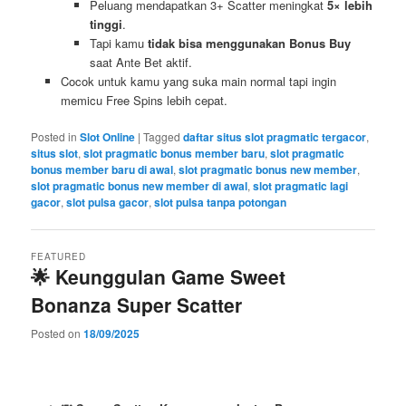
Peluang mendapatkan 3+ Scatter meningkat
5× lebih
tinggi
.
Tapi kamu
tidak bisa menggunakan Bonus Buy
saat Ante Bet aktif.
Cocok untuk kamu yang suka main normal tapi ingin
memicu Free Spins lebih cepat.
Posted in
Slot Online
|
Tagged
daftar situs slot pragmatic tergacor
,
situs slot
,
slot pragmatic bonus member baru
,
slot pragmatic
bonus member baru di awal
,
slot pragmatic bonus new member
,
slot pragmatic bonus new member di awal
,
slot pragmatic lagi
gacor
,
slot pulsa gacor
,
slot pulsa tanpa potongan
FEATURED
🌟 Keunggulan Game Sweet
Bonanza Super Scatter
Posted on
18/09/2025