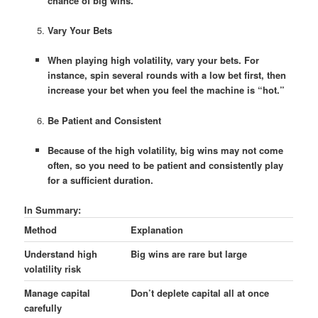
chance of big wins.
Vary Your Bets
When playing high volatility, vary your bets. For
instance, spin several rounds with a low bet first, then
increase your bet when you feel the machine is “hot.”
Be Patient and Consistent
Because of the high volatility, big wins may not come
often, so you need to be patient and consistently play
for a sufficient duration.
In Summary:
Method
Explanation
Understand high
Big wins are rare but large
volatility risk
Manage capital
Don’t deplete capital all at once
carefully