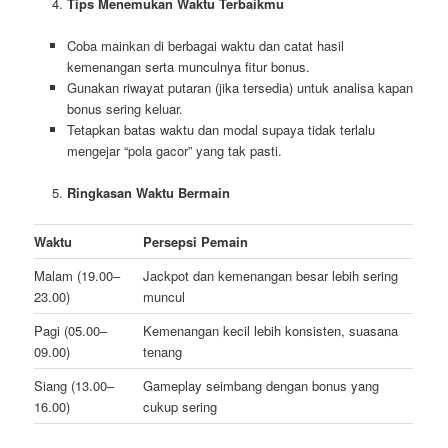
Tips Menemukan Waktu Terbaikmu
Coba mainkan di berbagai waktu dan catat hasil
kemenangan serta munculnya fitur bonus.
Gunakan riwayat putaran (jika tersedia) untuk analisa kapan
bonus sering keluar.
Tetapkan batas waktu dan modal supaya tidak terlalu
mengejar “pola gacor” yang tak pasti.
Ringkasan Waktu Bermain
Waktu
Persepsi Pemain
Malam (19.00–
Jackpot dan kemenangan besar lebih sering
23.00)
muncul
Pagi (05.00–
Kemenangan kecil lebih konsisten, suasana
09.00)
tenang
Siang (13.00–
Gameplay seimbang dengan bonus yang
16.00)
cukup sering