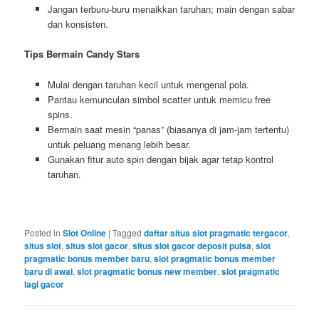
Jangan terburu-buru menaikkan taruhan; main dengan sabar
dan konsisten.
Tips Bermain Candy Stars
Mulai dengan taruhan kecil untuk mengenal pola.
Pantau kemunculan simbol scatter untuk memicu free
spins.
Bermain saat mesin “panas” (biasanya di jam-jam tertentu)
untuk peluang menang lebih besar.
Gunakan fitur auto spin dengan bijak agar tetap kontrol
taruhan.
Posted in
Slot Online
|
Tagged
daftar situs slot pragmatic tergacor
,
situs slot
,
situs slot gacor
,
situs slot gacor deposit pulsa
,
slot
pragmatic bonus member baru
,
slot pragmatic bonus member
baru di awal
,
slot pragmatic bonus new member
,
slot pragmatic
lagi gacor