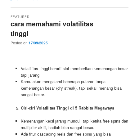
FEATURED
cara memahami volatilitas
tinggi
Posted on
17/09/2025
Volatilitas tinggi berarti slot memberikan kemenangan besar
tapi jarang.
Kamu akan mengalami beberapa putaran tanpa
kemenangan besar (dry streak), tapi sekali menang bisa
sangat besar.
Ciri-ciri Volatilitas Tinggi di 5 Rabbits Megaways
Kemenangan kecil jarang muncul, tapi ketika free spins dan
multiplier aktif, hadiah bisa sangat besar.
Ada fitur cascading reels dan free spins yang bisa