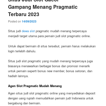
Gampang Menang Pragmatic
Terbaru 2023
Posted on
14/09/2023
Situs judi
dewa slot
pragmatic mudah menang terpercaya
menjadi target utama para pemain judi slot pragmatic online.
Untuk dapat bermain di situs tersebut, pemain harus melakukan
login terlebih dahulu.
Situs judi slot pragmatic yang mudah menang terpercaya juga
biasanya menawarkan berbagai bonus dan promosi menarik
untuk pemain seperti bonus new member, bonus setoran, dan
hadiah lainnya.
Agen Slot Pragmatic Mudah Menang
Agen situs judi slot pragmatic online yang menyediakan deposit
dengan uang rupiah memudahkan pemain judi Indonesia untuk
bergabung dan bermain.