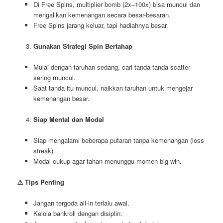
Di Free Spins, multiplier bomb (2x–100x) bisa muncul dan
mengalikan kemenangan secara besar-besaran.
Free Spins jarang keluar, tapi hadiahnya besar.
Gunakan Strategi Spin Bertahap
Mulai dengan taruhan sedang, cari tanda-tanda scatter
sering muncul.
Saat tanda itu muncul, naikkan taruhan untuk mengejar
kemenangan besar.
Siap Mental dan Modal
Siap mengalami beberapa putaran tanpa kemenangan (loss
streak).
Modal cukup agar tahan menunggu momen big win.
⚠️ Tips Penting
Jangan tergoda all-in terlalu awal.
Kelola bankroll dengan disiplin.