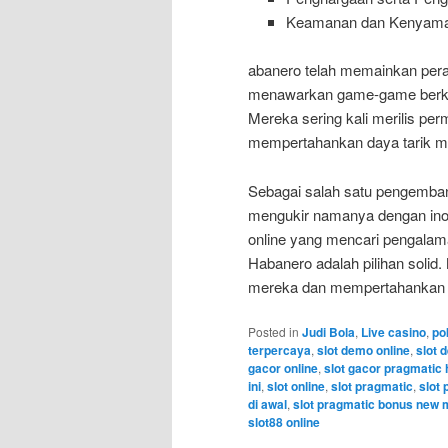
Keamanan dan Kenyam
abanero telah memainkan per
menawarkan game-game berkua
Mereka sering kali merilis perm
mempertahankan daya tarik mer
Sebagai salah satu pengemban
mengukir namanya dengan inov
online yang mencari pengala
Habanero adalah pilihan solid
mereka dan mempertahankan pos
Posted in
Judi Bola
,
Live casino
,
po
terpercaya
,
slot demo online
,
slot 
gacor online
,
slot gacor pragmatic h
ini
,
slot online
,
slot pragmatic
,
slot
di awal
,
slot pragmatic bonus new 
slot88 online