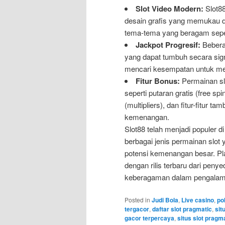
Slot Video Modern:
Slot88
desain grafis yang memukau 
tema-tema yang beragam sepert
Jackpot Progresif:
Bebera
yang dapat tumbuh secara sign
mencari kesempatan untuk me
Fitur Bonus:
Permainan slo
seperti putaran gratis (free s
(multipliers), dan fitur-fitur
kemenangan.
Slot88 telah menjadi populer d
berbagai jenis permainan slot
potensi kemenangan besar. Pl
dengan rilis terbaru dari pen
keberagaman dalam pengalam
Posted in
Judi Bola
,
Live casino
,
po
tergacor
,
daftar slot pragmatic
,
sit
gacor terpercaya
,
situs slot pragm