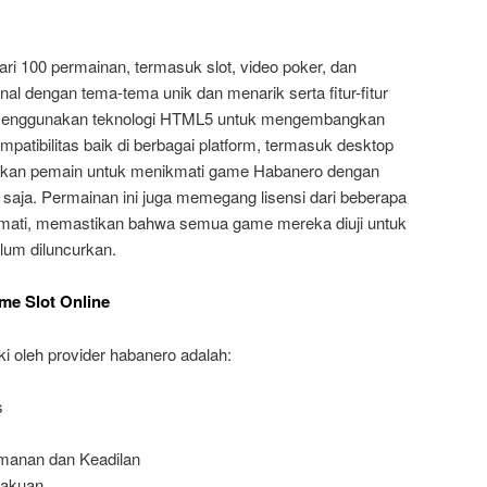
i 100 permainan, termasuk slot, video poker, dan
al dengan tema-tema unik dan menarik serta fitur-fitur
menggunakan teknologi HTML5 untuk mengembangkan
tibilitas baik di berbagai platform, termasuk desktop
inkan pemain untuk menikmati game Habanero dengan
 saja. Permainan ini juga memegang lisensi dari beberapa
hormati, memastikan bahwa semua game mereka diuji untuk
lum diluncurkan.
me Slot Online
ki oleh provider habanero adalah:
s
manan dan Keadilan
gakuan