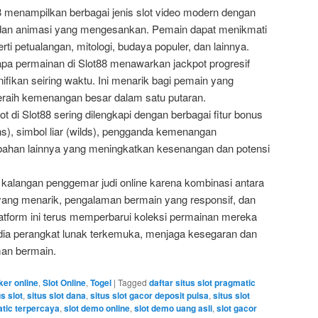
 menampilkan berbagai jenis slot video modern dengan
dan animasi yang mengesankan. Pemain dapat menikmati
i petualangan, mitologi, budaya populer, dan lainnya.
pa permainan di Slot88 menawarkan jackpot progresif
ifikan seiring waktu. Ini menarik bagi pemain yang
raih kemenangan besar dalam satu putaran.
t di Slot88 sering dilengkapi dengan berbagai fitur bonus
pins), simbol liar (wilds), pengganda kemenangan
 tambahan lainnya yang meningkatkan kesenangan dan potensi
i kalangan penggemar judi online karena kombinasi antara
 yang menarik, pengalaman bermain yang responsif, dan
atform ini terus memperbarui koleksi permainan mereka
yedia perangkat lunak terkemuka, menjaga kesegaran dan
an bermain.
ker online
,
Slot Online
,
Togel
|
Tagged
daftar situs slot pragmatic
us slot
,
situs slot dana
,
situs slot gacor deposit pulsa
,
situs slot
atic terpercaya
,
slot demo online
,
slot demo uang asli
,
slot gacor