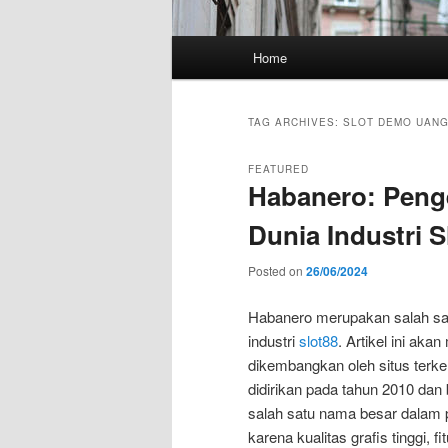
Main
Home
menu
TAG ARCHIVES:
SLOT DEMO UANG
FEATURED
Habanero: Peng
Dunia Industri S
Posted on
26/06/2024
Habanero merupakan salah sa
industri
slot88
. Artikel ini ak
dikembangkan oleh situs terke
didirikan pada tahun 2010 dan
salah satu nama besar dalam 
karena kualitas grafis tinggi, 