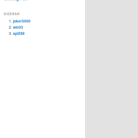
SIDEBAR
joker5000
win33
api288