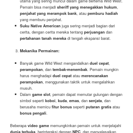
utama yang sering muncul dalam game bertema Wild West.
Pemain bisa menjadi
sheriff yang menegakkan hukum
,
penjahat yang merampok bank
, atau
pemburu hadiah
yang memburu penjahat.
Suku Native American
juga sering menjadi bagian dari
cerita, dengan cerita mereka tentang
perjuangan
dan
pertahanan tanah mereka
di tengah ekspansi barat.
Mekanika Permainan:
Banyak game Wild West mengandalkan
duel cepat
,
perampokan
, dan
tembak-menembak
. Pemain mungkin
harus menghadapi
duel cepat
atau
merencanakan
perampokan
, menggunakan taktik untuk mengalahkan
musuh.
Dalam
game slot
, pemain dapat memutar gulungan dengan
simbol seperti
koboi
,
kuda
,
emas
, dan
senjata
, dan
berusaha memicu
fitur bonus
seperti
putaran gratis
atau
bonus pengali
.
Beberapa
video game
memungkinkan pemain untuk menjelajahi
dunia terbuka
, berinteraksi dengan
NPC
, dan menyelesaikan