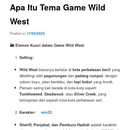
Apa Itu Tema Game Wild
West
Posted on
17/05/2025
🏜
️ Elemen Kunci dalam Game Wild West:
Setting:
Wild West
biasanya berlatar di
kota perbatasan kecil
yang
dikelilingi oleh
pegunungan
dan
padang rumput
, dengan
saloon kayu, jalan berdebu, dan
topi koboi
yang ikonik.
Pemain sering kali berada di kota-kota seperti
Tumbleweed
,
Deadwood
, atau
Silver Creek
, yang
terinspirasi dari sejarah kota-kota perbatasan asli.
Karakter:
win33
Sheriff, Penjahat, dan Pemburu Hadiah
adalah karakter