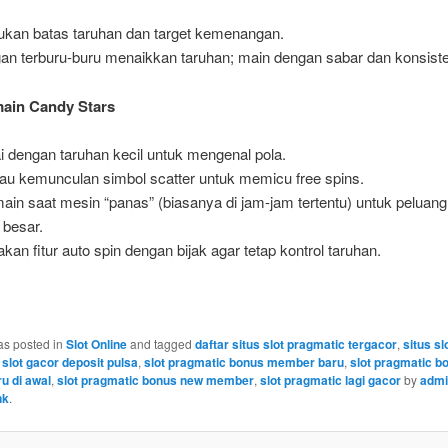
ukan batas taruhan dan target kemenangan.
an terburu-buru menaikkan taruhan; main dengan sabar dan konsist
main Candy Stars
i dengan taruhan kecil untuk mengenal pola.
au kemunculan simbol scatter untuk memicu free spins.
ain saat mesin “panas” (biasanya di jam-jam tertentu) untuk pelua
h besar.
kan fitur auto spin dengan bijak agar tetap kontrol taruhan.
as posted in
Slot Online
and tagged
daftar situs slot pragmatic tergacor
,
situs sl
 slot gacor deposit pulsa
,
slot pragmatic bonus member baru
,
slot pragmatic b
u di awal
,
slot pragmatic bonus new member
,
slot pragmatic lagi gacor
by
admi
nk
.