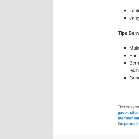
Tent
Jang
Tips Ber
Mula
Pant
Berm
lebi
Guna
This entry w
gacor
,
situs
member bar
the
permali