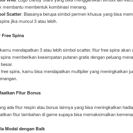
uk membantu membentuk kombinasi menang.
ol Scatter
: Biasanya berupa simbol permen khusus yang bisa memic
 spins jika muncul 3 atau lebih.
r Free Spins
 kamu mendapatkan 3 atau lebih simbol scatter, fitur free spins akan a
 spins memberikan kesempatan putaran gratis dengan peluang men
h besar.
 free spins, kamu bisa mendapatkan multiplier yang meningkatkan j
enangan.
aatkan Fitur Bonus
ng ada fitur respin atau bonus lainnya yang bisa meningkatkan hadia
atikan fitur tambahan di game supaya bisa memaksimalkan kemena
la Modal dengan Baik