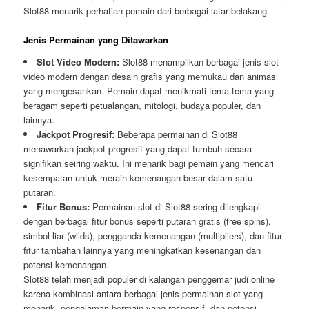
Slot88 menarik perhatian pemain dari berbagai latar belakang.
Jenis Permainan yang Ditawarkan
Slot Video Modern:
Slot88 menampilkan berbagai jenis slot
video modern dengan desain grafis yang memukau dan animasi
yang mengesankan. Pemain dapat menikmati tema-tema yang
beragam seperti petualangan, mitologi, budaya populer, dan
lainnya.
Jackpot Progresif:
Beberapa permainan di Slot88
menawarkan jackpot progresif yang dapat tumbuh secara
signifikan seiring waktu. Ini menarik bagi pemain yang mencari
kesempatan untuk meraih kemenangan besar dalam satu
putaran.
Fitur Bonus:
Permainan slot di Slot88 sering dilengkapi
dengan berbagai fitur bonus seperti putaran gratis (free spins),
simbol liar (wilds), pengganda kemenangan (multipliers), dan fitur-
fitur tambahan lainnya yang meningkatkan kesenangan dan
potensi kemenangan.
Slot88 telah menjadi populer di kalangan penggemar judi online
karena kombinasi antara berbagai jenis permainan slot yang
menarik, pengalaman bermain yang responsif, dan potensi