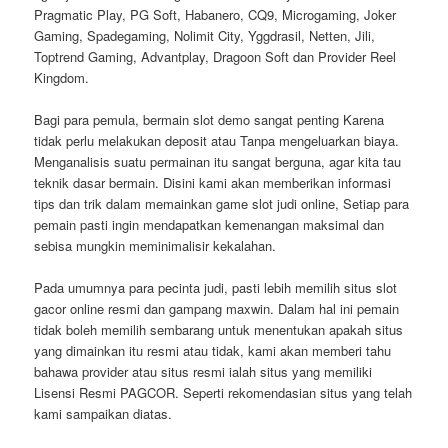
Pragmatic Play, PG Soft, Habanero, CQ9, Microgaming, Joker
Gaming, Spadegaming, Nolimit City, Yggdrasil, Netten, Jili,
Toptrend Gaming, Advantplay, Dragoon Soft dan Provider Reel
Kingdom.
Bagi para pemula, bermain slot demo sangat penting Karena
tidak perlu melakukan deposit atau Tanpa mengeluarkan biaya.
Menganalisis suatu permainan itu sangat berguna, agar kita tau
teknik dasar bermain. Disini kami akan memberikan informasi
tips dan trik dalam memainkan game slot judi online, Setiap para
pemain pasti ingin mendapatkan kemenangan maksimal dan
sebisa mungkin meminimalisir kekalahan.
Pada umumnya para pecinta judi, pasti lebih memilih situs slot
gacor online resmi dan gampang maxwin. Dalam hal ini pemain
tidak boleh memilih sembarang untuk menentukan apakah situs
yang dimainkan itu resmi atau tidak, kami akan memberi tahu
bahawa provider atau situs resmi ialah situs yang memiliki
Lisensi Resmi PAGCOR. Seperti rekomendasian situs yang telah
kami sampaikan diatas.