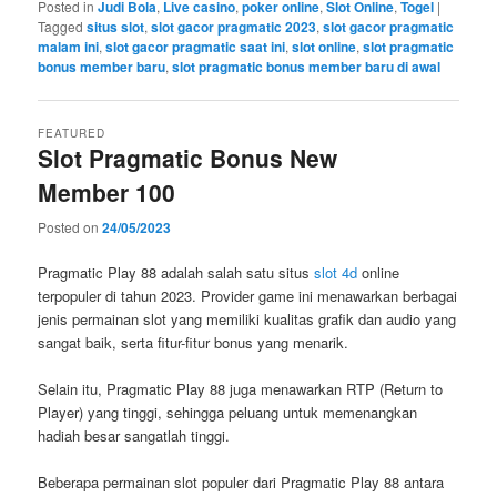
Posted in
Judi Bola
,
Live casino
,
poker online
,
Slot Online
,
Togel
|
Tagged
situs slot
,
slot gacor pragmatic 2023
,
slot gacor pragmatic
malam ini
,
slot gacor pragmatic saat ini
,
slot online
,
slot pragmatic
bonus member baru
,
slot pragmatic bonus member baru di awal
FEATURED
Slot Pragmatic Bonus New
Member 100
Posted on
24/05/2023
Pragmatic Play 88 adalah salah satu situs
slot 4d
online
terpopuler di tahun 2023. Provider game ini menawarkan berbagai
jenis permainan slot yang memiliki kualitas grafik dan audio yang
sangat baik, serta fitur-fitur bonus yang menarik.
Selain itu, Pragmatic Play 88 juga menawarkan RTP (Return to
Player) yang tinggi, sehingga peluang untuk memenangkan
hadiah besar sangatlah tinggi.
Beberapa permainan slot populer dari Pragmatic Play 88 antara