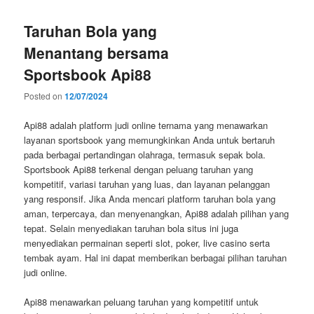
Taruhan Bola yang
Menantang bersama
Sportsbook Api88
Posted on
12/07/2024
Api88 adalah platform judi online ternama yang menawarkan
layanan sportsbook yang memungkinkan Anda untuk bertaruh
pada berbagai pertandingan olahraga, termasuk sepak bola.
Sportsbook Api88 terkenal dengan peluang taruhan yang
kompetitif, variasi taruhan yang luas, dan layanan pelanggan
yang responsif. Jika Anda mencari platform taruhan bola yang
aman, terpercaya, dan menyenangkan, Api88 adalah pilihan yang
tepat. Selain menyediakan taruhan bola situs ini juga
menyediakan permainan seperti slot, poker, live casino serta
tembak ayam. Hal ini dapat memberikan berbagai pilihan taruhan
judi online.
Api88 menawarkan peluang taruhan yang kompetitif untuk