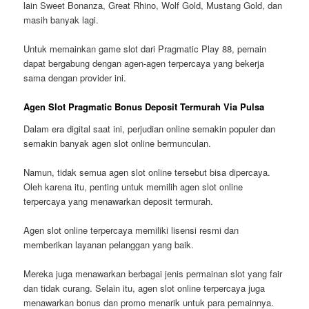
lain Sweet Bonanza, Great Rhino, Wolf Gold, Mustang Gold, dan
masih banyak lagi.
Untuk memainkan game slot dari Pragmatic Play 88, pemain
dapat bergabung dengan agen-agen terpercaya yang bekerja
sama dengan provider ini.
Agen Slot Pragmatic Bonus Deposit Termurah Via Pulsa
Dalam era digital saat ini, perjudian online semakin populer dan
semakin banyak agen slot online bermunculan.
Namun, tidak semua agen slot online tersebut bisa dipercaya.
Oleh karena itu, penting untuk memilih agen slot online
terpercaya yang menawarkan deposit termurah.
Agen slot online terpercaya memiliki lisensi resmi dan
memberikan layanan pelanggan yang baik.
Mereka juga menawarkan berbagai jenis permainan slot yang fair
dan tidak curang. Selain itu, agen slot online terpercaya juga
menawarkan bonus dan promo menarik untuk para pemainnya.