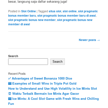
besar, langsung saja daftar sekarang juga!
Posted in
Slot Online
|
Tagged
situs slot
,
slot online
,
slot pragmatic
bonus member baru
,
slot pragmatic bonus member baru di awal
,
slot pragmatic bonus new member
,
slot pragmatic bonus new
member di awal
Post
Newer posts
→
navigation
Search
Search
Recent Posts
✅ Advantages of Sweet Bonanza 1000 Dice
🎰 Examples of Small Wins in Triple Pot Gold
How to Understand and Use High Volatility in Ice Mints Slot
⏰ Waktu Terbaik Bermain Ice Mints Agar Gacor
🎰 Ice Mints: A Cool Slot Game with Fresh Wins and Chilling
Fun