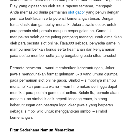
Play yang dipasarkan oleh situs raja303 ternama, mengajak
Anda memasuki dunia permainan
slot gacor
yang penuh dengan
permata berkilauan serta potensi kemenangan besar. Dengan
tema klasik dan gameplay menarik, Joker Jewels cocok untuk
para pemain slot pemula maupun berpengalaman. Game ini
merupakan salah game paling gampang menang untuk dimainkan
oleh para pecinta slot online. Raja303 sebagai penyedia game ini
mampu memberikan bonus serta keamanan dan kenyamanan
pada setiap member setia yang bergabung pada situs tersebut.
Permata berwarna – wanri memberikan keberuntungan, Joker
jewels menggunakan format gulungan 5×3 yang umum dijumpai
pada permainan slot online gacor. Simbol – simbolnya mampu
menampilkan permata warna – warni memukau sehingga dapat
memikat para pecinta game slot online. Selain itu, pemain akan
menemukan simbol klasik seperti lonceng emas, bintang
keberuntungan dan pastinya logo joker jewels yang berperan
sebagai simbol wild untuk menggantikan simbol – simbol
kemenangan.
Fitur Sederhana Namun Mematikan