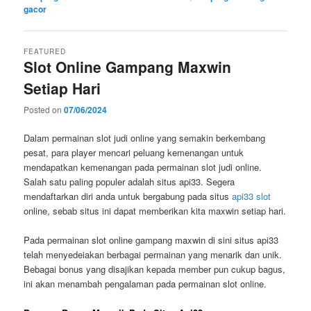
gacor
FEATURED
Slot Online Gampang Maxwin
Setiap Hari
Posted on
07/06/2024
Dalam permainan slot judi online yang semakin berkembang
pesat, para player mencari peluang kemenangan untuk
mendapatkan kemenangan pada permainan slot judi online.
Salah satu paling populer adalah situs api33. Segera
mendaftarkan diri anda untuk bergabung pada situs
api33 slot
online, sebab situs ini dapat memberikan kita maxwin setiap hari.
Pada permainan slot online gampang maxwin di sini situs api33
telah menyedeiakan berbagai permainan yang menarik dan unik.
Bebagai bonus yang disajikan kepada member pun cukup bagus,
ini akan menambah pengalaman pada permainan slot online.