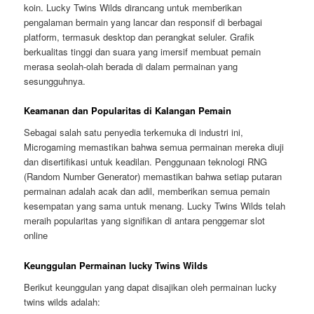
koin. Lucky Twins Wilds dirancang untuk memberikan
pengalaman bermain yang lancar dan responsif di berbagai
platform, termasuk desktop dan perangkat seluler. Grafik
berkualitas tinggi dan suara yang imersif membuat pemain
merasa seolah-olah berada di dalam permainan yang
sesungguhnya.
Keamanan dan Popularitas di Kalangan Pemain
Sebagai salah satu penyedia terkemuka di industri ini,
Microgaming memastikan bahwa semua permainan mereka diuji
dan disertifikasi untuk keadilan. Penggunaan teknologi RNG
(Random Number Generator) memastikan bahwa setiap putaran
permainan adalah acak dan adil, memberikan semua pemain
kesempatan yang sama untuk menang. Lucky Twins Wilds telah
meraih popularitas yang signifikan di antara penggemar slot
online
Keunggulan Permainan lucky Twins Wilds
Berikut keunggulan yang dapat disajikan oleh permainan lucky
twins wilds adalah: