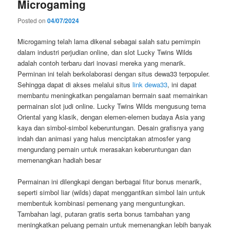
Microgaming
Posted on
04/07/2024
Microgaming telah lama dikenal sebagai salah satu pemimpin
dalam industri perjudian online, dan slot Lucky Twins Wilds
adalah contoh terbaru dari inovasi mereka yang menarik.
Perminan ini telah berkolaborasi dengan situs dewa33 terpopuler.
Sehingga dapat di akses melalui situs
link dewa33
, ini dapat
membantu meningkatkan pengalaman bermain saat memainkan
permainan slot judi online. Lucky Twins Wilds mengusung tema
Oriental yang klasik, dengan elemen-elemen budaya Asia yang
kaya dan simbol-simbol keberuntungan. Desain grafisnya yang
indah dan animasi yang halus menciptakan atmosfer yang
mengundang pemain untuk merasakan keberuntungan dan
memenangkan hadiah besar
Permainan ini dilengkapi dengan berbagai fitur bonus menarik,
seperti simbol liar (wilds) dapat menggantikan simbol lain untuk
membentuk kombinasi pemenang yang menguntungkan.
Tambahan lagi, putaran gratis serta bonus tambahan yang
meningkatkan peluang pemain untuk memenangkan lebih banyak