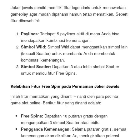
Joker jewels sendiri memiliki fitur legendaris untuk menawarkan
gameplay agar mudah dipahami namun tetap mematikan. Seperti
fitur dibawah ini:
Paylines:
Terdapat 5 paylines aktif di mana Anda bisa
mendapatkan kombinasi kemenangan.
Simbol Wild:
Simbol Wild dapat menggantikan simbol lain
(kecuali Scatter) untuk membantu Anda membentuk
kombinasi kemenangan.
Simbol Scatter:
Dapatkan 3 atau lebih simbol Scatter
untuk memicu fitur Free Spins.
Kelebihan Fitur Free Spin pada Permainan Joker Jewels
inilah fitur mematikan yang dinanti – nanti oleh para pecinta
game slot online. Berikut fitur yang dinanti adalah:
Free Spins:
Dapatkan 10 putaran gratis dengan
mengumpulkan 3 simbol Scatter atau lebih.
Pengganda Kemenangan:
Selama putaran gratis, semua
kemenangan akan dikalikan 3x, meningkatkan potensi